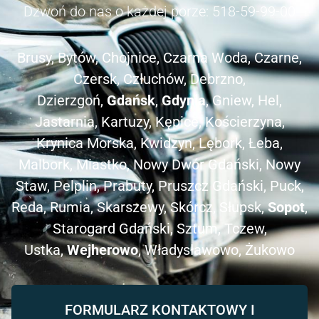
Dzwoń do nas o każdej porze:
518-59-99-00
Brusy, Bytów, Chojnice, Czarna Woda, Czarne,
Czersk, Człuchów, Debrzno,
Dzierzgoń,
Gdańsk
,
Gdynia
, Gniew, Hel,
Jastarnia, Kartuzy, Kępice, Kościerzyna,
Krynica Morska, Kwidzyn, Lębork, Łeba,
Malbork, Miastko, Nowy Dwór Gdański, Nowy
Staw, Pelplin, Prabuty, Pruszcz Gdański, Puck,
Reda, Rumia, Skarszewy, Skórcz, Słupsk,
Sopot
,
Starogard Gdański, Sztum, Tczew,
Ustka,
Wejherowo
, Władysławowo, Żukowo
FORMULARZ KONTAKTOWY I