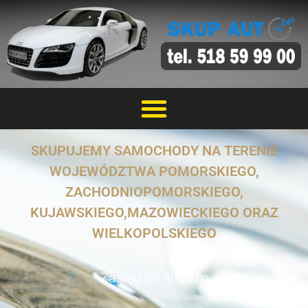
SKUPUJEMY SAMOCHODY NA TERENIE
WOJEWÓDZTWA POMORSKIEGO,
ZACHODNIOPOMORSKIEGO,
KUJAWSKIEGO,MAZOWIECKIEGO ORAZ
WIELKOPOLSKIEGO
Zasięg do 400 km