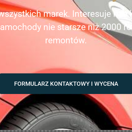
zystkich marek. Interesuje nas 
amochody nie starsze niż 2000 ro
remontów.
FORMULARZ KONTAKTOWY I WYCENA