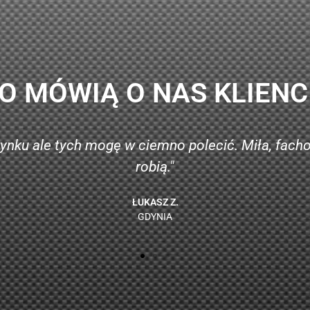
O MÓWIĄ O NAS KLIENC
sprzedaż mojego samochodu. Wystarczył jeden tele
WERONIKA U.
WEJHEROWO