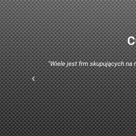
C
a tym co
"Nie miałem czasu na 